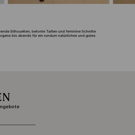
nde Silhouetten, betonte Taillen und feminine Schnitte
orgens bis abends für ein rundum natürliches und gutes
 Sandalen oder elegant zu High Heels – diese Allrounder
portionen und feiern die Curvy-Silhouette.
die Passform individuell regulieren und perfekt an Ihre
 Events mit entspannt-elegantem Dresscode.
EN
ende Georgette-Qualitäten bringen Bewegung und feminine
e für jeden Moment das passende Lieblingsstück.
rangebote
nsten Farben der Saison und raffinierte Details betonen
mplizierten Look für jeden Tag suchen.