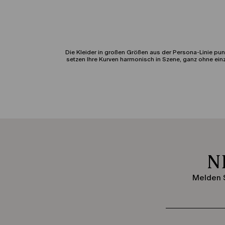
Die Kleider in großen Größen aus der Persona-Linie pu
setzen Ihre Kurven harmonisch in Szene, ganz ohne ein
Lange Damenkleider strecken optisch die Figur und verl
funktionieren in jeder Stilrichtung. Die 
Blusenkleider vereinen Funktionalität und zeitlosen St
Silhouette anpassen. Sie sind herrlich un
N
Leichte Baumwolle sorgt für maximale Frische im Alltag
Leichtigkeit in elegante Looks. Die sorgfältig
Melden S
Die modernen Plus-Size-Kleider von Persona verbinden m
Ihre Vorzüge, ohne aufzutragen. Diese