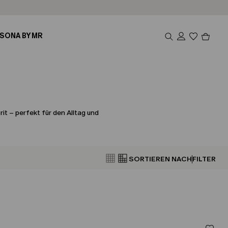
Produk
SONA BY MR
im
Waren
0
t – perfekt für den Alltag und
SORTIEREN NACH
FILTER