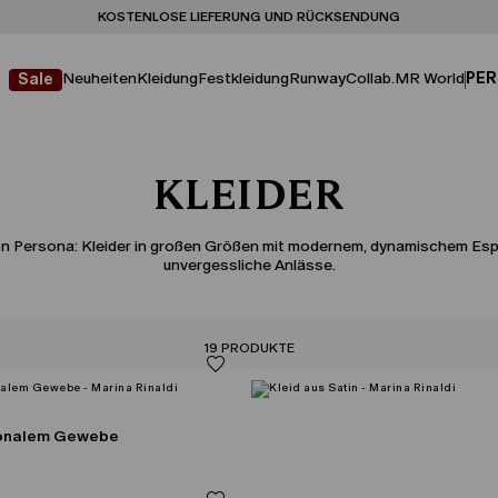
Sie haben kein Konto? REGISTRIEREN SIE SICH JETZT
KOSTENLOSE LIEFERUNG UND RÜCKSENDUNG
STORE LOCATOR
Neuheiten
Kleidung
Festkleidung
Runway
Collab.
MR World
PER
Sale
KLEIDER
on Persona: Kleider in großen Größen mit modernem, dynamischem Espri
unvergessliche Anlässe.
19 PRODUKTE
gonalem Gewebe