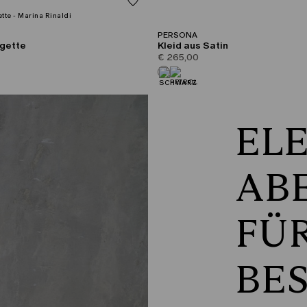
PERSONA
rgette
Kleid aus Satin
€ 265,00
EL
AB
FÜ
BE