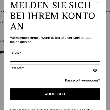
MELDEN SIE SICH
BEI IHREM KONTO
PERSONA
aus Jacquard
Langes Kleid aus Jacquard
AN
€ 265,00
Willkommen zurück! Wenn du bereits ein Konto hast,
melde dich an.
PERSONA
rgette
Kleid aus Georgette
E-Mail*
€ 415,00
Passwort*
Passwort vergessen?
ANMELDEN