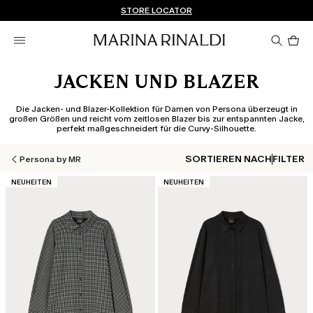
Sie haben kein Konto? REGISTRIEREN SIE SICH JETZT
KOSTENLOSE LIEFERUNG UND RÜCKSENDUNG
STORE LOCATOR
Pro
im
Wa
0
JACKEN UND BLAZER
Die Jacken- und Blazer-Kollektion für Damen von Persona überzeugt in
großen Größen und reicht vom zeitlosen Blazer bis zur entspannten Jacke,
perfekt maßgeschneidert für die Curvy-Silhouette.
SORTIEREN NACH
FILTER
Persona by MR
KATEGORIE:
KATEGORIE:
NEUHEITEN
NEUHEITEN