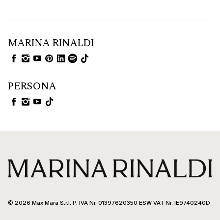
und kostbarer Jacquard edle Haute-Couture-Akzente setzen, ohne zu
beschweren.
MARINA RINALDI
PERSONA
© 2026 Max Mara S.r.l. P. IVA Nr. 01397620350 ESW VAT Nr. IE9740240D