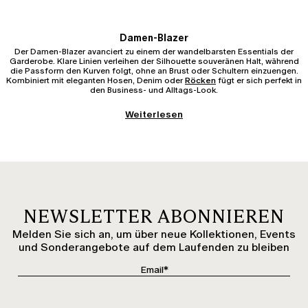
Damen-Blazer
Der Damen-Blazer avanciert zu einem der wandelbarsten Essentials der
Garderobe. Klare Linien verleihen der Silhouette souveränen Halt, während
die Passform den Kurven folgt, ohne an Brust oder Schultern einzuengen.
Kombiniert mit eleganten Hosen, Denim oder
Röcken
fügt er sich perfekt in
den Business- und Alltags-Look.
Weiterlesen
Damenjacke
Die Damenjacke krönt jedes Outfit und schmeichelt den Proportionen mit
harmonischer Präzision. Von klassischen Schnittführungen bis hin zu
legeren Varianten präsentiert sie sich als Allrounder für jede Saison. Das
hochwertige Innenfutter und die durchdachte Konstruktion liegen glatt an,
ohne am Rücken oder an den Armen unangenehm zu ziehen.
Frühlingsjacken für Damen
Frühlingsjacken für Damen bestechen durch textile Leichtigkeit und
Flexibilität. Als stilvolle Übergangsbegleiter harmonieren sie perfekt über
NEWSLETTER ABONNIEREN
feinen
Blusen, Hemden
oder entspannten
Tops und T-Shirts
. Fließende
Schnitte und zarte Stoffe machen das Layering wunderbar mühelos, ohne
Melden Sie sich an, um über neue Kollektionen, Events
jemals aufzutragen.
und Sonderangebote auf dem Laufenden zu bleiben
Winterjacke für Damen
Die Winterjacke für Damen verbindet architektonische Struktur mit einem
wohlig warmen Tragegefühl. Erlesene, wärmende Materialien bieten
verlässlichen Schutz vor Kälte, während die Proportionen stets gerade,
gestreckte und vorteilhafte Linien zeichnen. Ein unverzichtbares Key-Piece