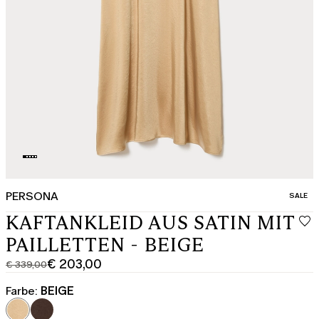
PERSONA
KATEGO
SALE
KAFTANKLEID AUS SATIN MIT
PAILLETTEN - BEIGE
€ 203,00
€ 339,00
Ursprünglicher
Aktueller
Preis
Preis
Farbe:
BEIGE
€
€
339,00
203,00