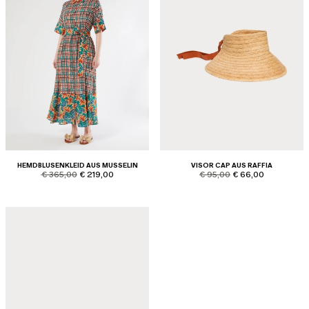
HEMDBLUSENKLEID AUS MUSSELIN
VISOR CAP AUS RAFFIA
product.price.original
product.price.sale
product.price.original
product.price.sale
€ 365,00
€ 219,00
€ 95,00
€ 66,00