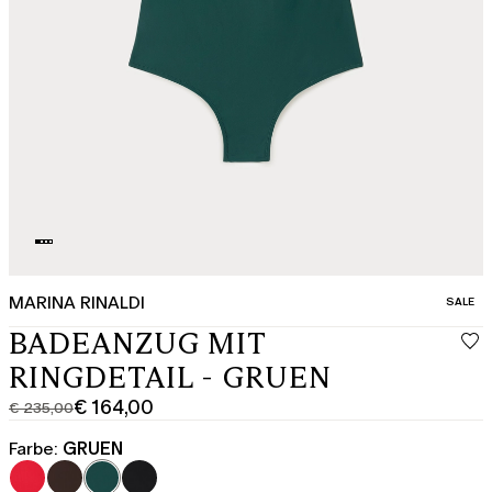
MARINA RINALDI
KATEGO
SALE
BADEANZUG MIT
RINGDETAIL - GRUEN
€ 164,00
€ 235,00
Ursprünglicher
Aktueller
Preis
Preis
Farbe:
GRUEN
€
€
235,00
164,00