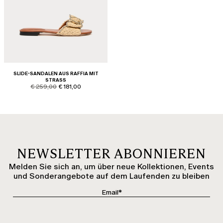
SLIDE-SANDALEN AUS RAFFIA MIT
STRASS
product.price.original
product.price.sale
€ 259,00
€ 181,00
NEWSLETTER ABONNIEREN
Melden Sie sich an, um über neue Kollektionen, Events
und Sonderangebote auf dem Laufenden zu bleiben