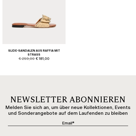
SLIDE-SANDALEN AUS RAFFIA MIT
STRASS
product.price.original
product.price.sale
€ 259,00
€ 181,00
NEWSLETTER ABONNIEREN
Melden Sie sich an, um über neue Kollektionen, Events
und Sonderangebote auf dem Laufenden zu bleiben