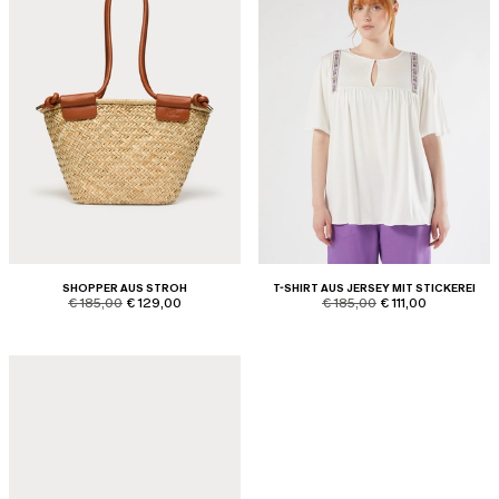
SHOPPER AUS STROH
T-SHIRT AUS JERSEY MIT STICKEREI
product.price.original
product.price.sale
product.price.original
product.price.sale
€ 185,00
€ 129,00
€ 185,00
€ 111,00