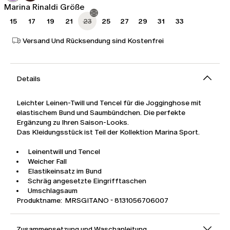
Marina Rinaldi Größe
15
17
19
21
23
25
27
29
31
33
Versand Und Rücksendung sind Kostenfrei
Details
Leichter Leinen-Twill und Tencel für die Jogginghose mit
elastischem Bund und Saumbündchen. Die perfekte
Ergänzung zu Ihren Saison-Looks.
Das Kleidungsstück ist Teil der Kollektion Marina Sport.
Leinentwill und Tencel
Weicher Fall
Elastikeinsatz im Bund
Schräg angesetzte Eingrifftaschen
Umschlagsaum
Produktname: MRSGITANO - 8131056706007
Zusammensetzung und Waschanleitung