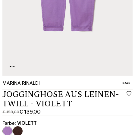
MARINA RINALDI
KATEGO
SALE
JOGGINGHOSE AUS LEINEN-
TWILL - VIOLETT
€ 139,00
€ 199,00
Ursprünglicher
Aktueller
Preis
Preis
Farbe:
VIOLETT
€
€
199,00
139,00