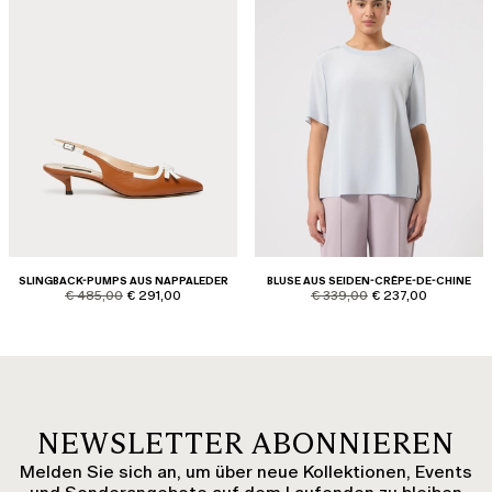
SLINGBACK-PUMPS AUS NAPPALEDER
BLUSE AUS SEIDEN-CRÊPE-DE-CHINE
product.price.original
product.price.sale
product.price.original
product.price.sale
€ 485,00
€ 291,00
€ 339,00
€ 237,00
NEWSLETTER ABONNIEREN
Melden Sie sich an, um über neue Kollektionen, Events