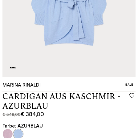
MARINA RINALDI
KATEGO
SALE
CARDIGAN AUS KASCHMIR -
AZURBLAU
€ 384,00
€ 549,00
Ursprünglicher
Aktueller
Preis
Preis
Farbe:
AZURBLAU
€
€
549,00
384,00