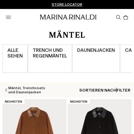
Sie haben kein Konto? REGISTRIEREN SIE SICH JETZT
KOSTENLOSE LIEFERUNG UND RÜCKSENDUNG
STORE LOCATOR
Pro
im
Wa
0
MÄNTEL
ALLE
TRENCH UND
DAUNENJACKEN
CA
SEHEN
REGENMÄNTEL
Mäntel, Trenchcoats
SORTIEREN NACH
FILTER
und Daunenjacken
KATEGORIE:
KATEGORIE:
NEUHEITEN
NEUHEITEN