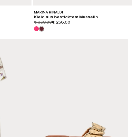
MARINA RINALDI
Kleid aus besticktem Musselin
product.price.original
product.price.sale
€ 369,00
€ 258,00
KATEGORIE:
SALE