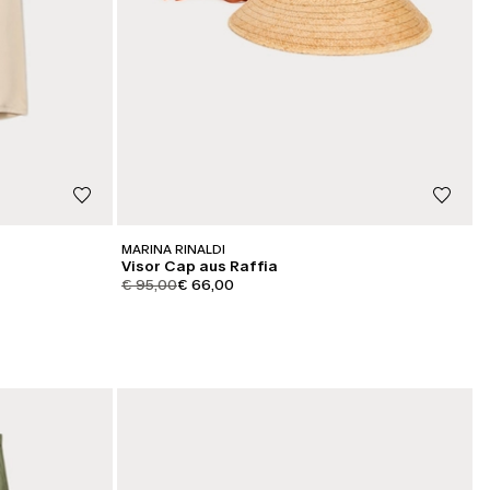
MARINA RINALDI
Visor Cap aus Raffia
product.price.original
product.price.sale
€ 95,00
€ 66,00
KATEGORIE:
SALE