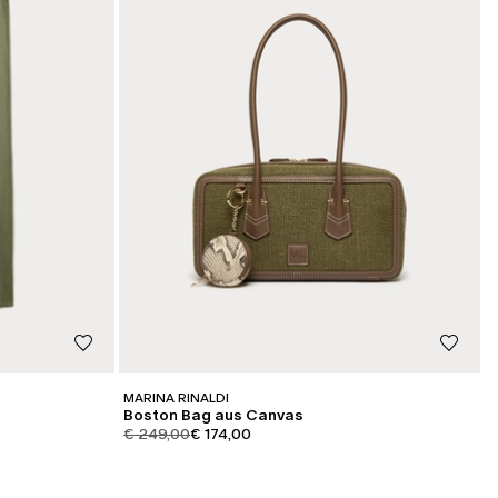
MARINA RINALDI
Boston Bag aus Canvas
product.price.original
product.price.sale
€ 249,00
€ 174,00