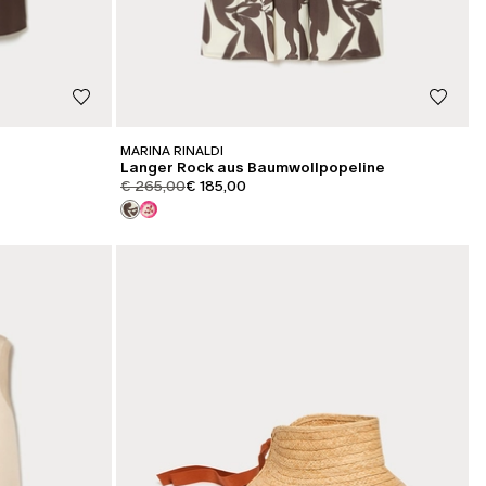
MARINA RINALDI
Langer Rock aus Baumwollpopeline
product.price.original
product.price.sale
€ 265,00
€ 185,00
KATEGORIE:
SALE