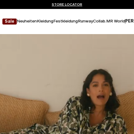
Sie haben kein Konto? REGISTRIEREN SIE SICH JETZT
KOSTENLOSE LIEFERUNG UND RÜCKSENDUNG
STORE LOCATOR
Neuheiten
Kleidung
Festkleidung
Runway
Collab.
MR World
PER
Sale