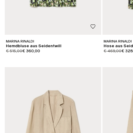
MARINA RINALDI
MARINA RINALDI
Hemdbluse aus Seidentwill
Hose aus Seid
product.price.original
product.price.sale
product.price.or
produc
€ 515,00
€ 360,00
€ 469,00
€ 328
KATEGORIE:
KATEGORIE:
SALE
SALE