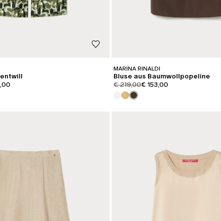
MARINA RINALDI
entwill
Bluse aus Baumwollpopeline
iginal
t.price.sale
product.price.original
product.price.sale
,00
€ 219,00
€ 153,00
KATEGORIE:
SALE