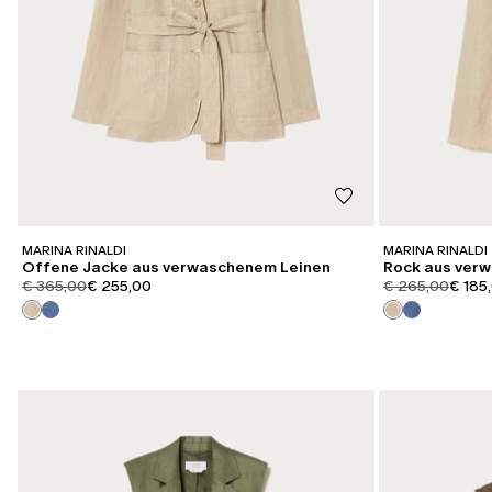
MARINA RINALDI
MARINA RINALDI
Offene Jacke aus verwaschenem Leinen
Rock aus ver
product.price.original
product.price.sale
product.price.or
produc
€ 365,00
€ 255,00
€ 265,00
€ 185
KATEGORIE:
KATEGORIE:
SALE
SALE