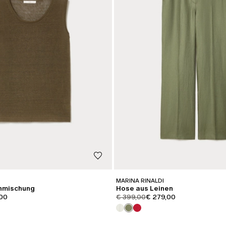
MARINA RINALDI
enmischung
Hose aus Leinen
iginal
t.price.sale
product.price.original
product.price.sale
,00
€ 399,00
€ 279,00