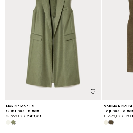
MARINA RINALDI
MARINA RINALDI
Gilet aus Leinen
Top aus Lein
product.price.original
product.price.sale
product.price.or
produc
€ 785,00
€ 549,00
€ 225,00
€ 157