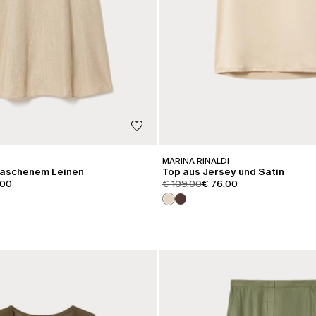
MARINA RINALDI
waschenem Leinen
Top aus Jersey und Satin
iginal
t.price.sale
product.price.original
product.price.sale
,00
€ 109,00
€ 76,00
KATEGORIE:
SALE