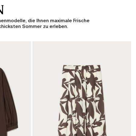
N
inenmodelle, die Ihnen maximale Frische
schicksten Sommer zu erleben.
KATEGORIE:
SALE