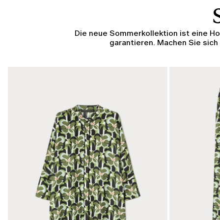
Die neue Sommerkollektion ist eine Hom
garantieren. Machen Sie sich
KATEGORIE:
KATEGORIE:
SALE
SALE