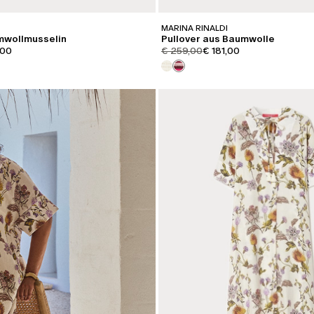
MARINA RINALDI
mwollmusselin
Pullover aus Baumwolle
iginal
t.price.sale
product.price.original
product.price.sale
,00
€ 259,00
€ 181,00
KATEGORIE:
SALE