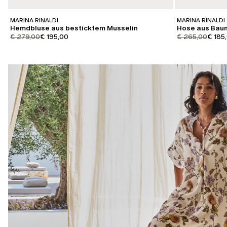
MARINA RINALDI
MARINA RINALDI
Hemdbluse aus besticktem Musselin
Hose aus Bau
product.price.original
product.price.sale
product.price.or
produc
€ 279,00
€ 195,00
€ 265,00
€ 185